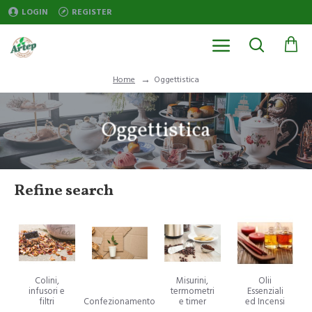
LOGIN
REGISTER
Oggettistica
Home
Oggettistica
Refine search
Colini,
Misurini,
Olii
infusori e
termometri
Essenziali
filtri
Confezionamento
e timer
ed Incensi